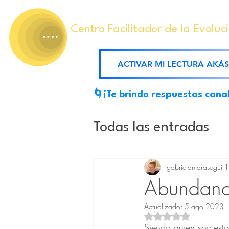
Centro Facilitador de la Evoluc
ACTIVAR MI LECTURA AKÁ
🌀¡Te brindo respuestas cana
Todas las entradas
Mensajes Akáshico
gabrielamarasegui
1
Abundanc
Actualizado:
5 ago 2023
Ejercicios conscien
Obtuvo NaN de 5 est
Siendo quien soy est