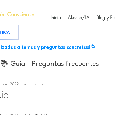
ión Consciente
Inicio
Akasha/IA
Blog y Pr
SHICA
lizadas a temas y preguntas concretas!🌀
📚 Guía - Preguntas frecuentes
s
Mantras medicinales
Escritos
1 ene 2022
1 min de lectura
ia
tes
rellas.
oy completa en mí misma.