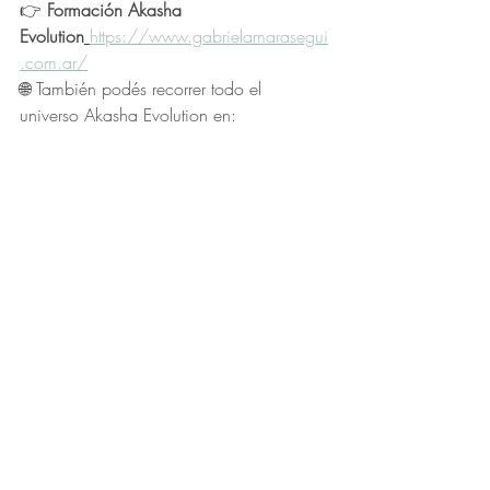
👉 
Formación Akasha 
Evolution
https://www.gabrielamarasegui
.com.ar/
🌐 También podés recorrer todo el 
universo Akasha Evolution en: 
https://www.gabrielamarasegui.com.ar/
📚 Guía - Preguntas frecuentes
Entradas recientes
Ver todo