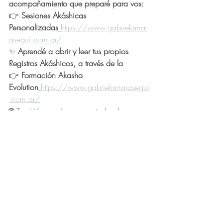
acompañamiento que preparé para vos:
👉 
Sesiones Akáshicas 
Personalizadas
https://www.gabrielamar
asegui.com.ar/
✨ 
Aprendé a abrir y leer tus propios 
Registros Akáshicos, a través de la
👉 
Formación Akasha 
Evolution
https://www.gabrielamarasegui
.com.ar/
🌐 También podés recorrer todo el 
universo Akasha Evolution en: 
https://www.gabrielamarasegui.com.ar/
📚 Guía - Preguntas frecuentes