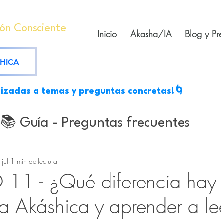
ión Consciente
Inicio
Akasha/IA
Blog y Pr
SHICA
lizadas a temas y preguntas concretas!🌀
📚 Guía - Preguntas frecuentes
s
Mantras medicinales
Escritos
 jul
1 min de lectura
11 - ¿Qué diferencia hay 
ra Akáshica y aprender a le
tes