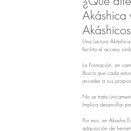
¿Qué dife
Akáshica y
Akáshico
Una Lectura Akáshica
facilita el acceso si
La Formación, en camb
Busca que cada estudi
acceder a sus propio
No se trata únicamen
Implica desarrollar p
Por eso, en Akasha Ev
adquisición de herram