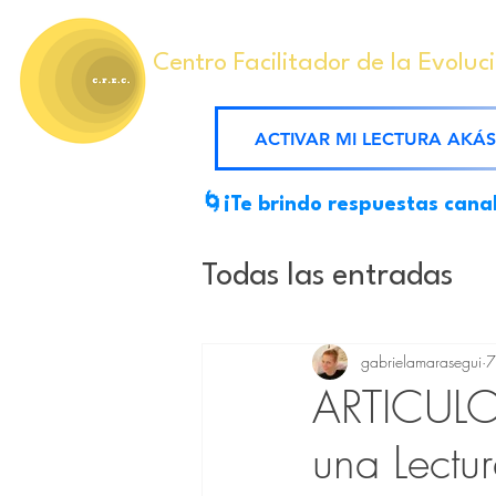
Centro Facilitador de la Evoluc
ACTIVAR MI LECTURA AKÁ
🌀¡Te brindo respuestas cana
Todas las entradas
Mensajes Akáshico
gabrielamarasegui
7
ARTICULO 
una Lectu
Ejercicios conscien