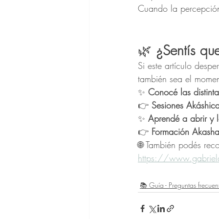
Cuando la percepción
🌿
 ¿Sentís qu
Si este artículo desp
también sea el moment
✨ 
Conocé las distin
👉 
Sesiones Akáshica
✨ 
Aprendé a abrir y l
👉 
Formación Akasha
🌐 También podés reco
https://www.gabriel
📚 Guía - Preguntas frecuen