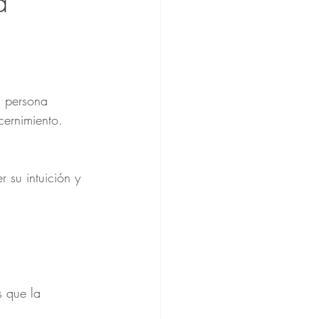
a 
 persona 
cernimiento.
 su intuición y 
s que la 