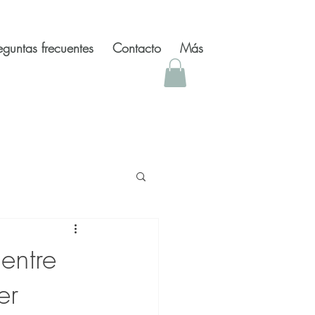
eguntas frecuentes
Contacto
Más
 inspiradores
entre
er