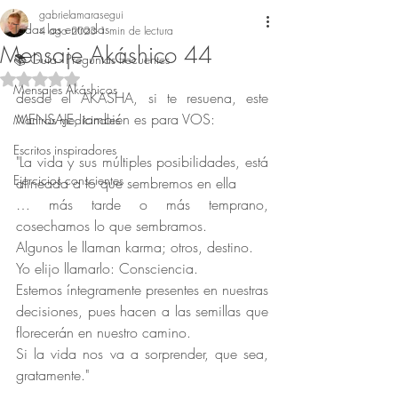
gabrielamarasegui
Todas las entradas
4 ago 2023
1 min de lectura
Mensaje Akáshico 44
📚 Guía - Preguntas frecuentes
Obtuvo NaN de 5 estrellas.
Mensajes Akáshicos
desde el AKASHA, si te resuena, este 
MENSAJE, también es para VOS:
Mantras medicinales
Escritos inspiradores
"La vida y sus múltiples posibilidades, está 
Ejercicios conscientes
alineada a lo que sembremos en ella 
… más tarde o más temprano, 
cosechamos lo que sembramos.
Algunos le llaman karma; otros, destino.
Yo elijo llamarlo: Consciencia.
Estemos íntegramente presentes en nuestras 
decisiones, pues hacen a las semillas que 
florecerán en nuestro camino. 
Si la vida nos va a sorprender, que sea, 
gratamente."