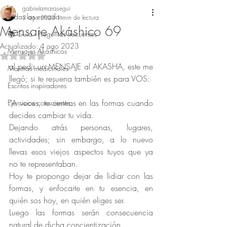
gabrielamarasegui
Todas las entradas
3 ago 2023
1 min de lectura
Mensaje Akáshico 69
📚 Guía - Preguntas frecuentes
Actualizado:
4 ago 2023
Mensajes Akáshicos
Obtuvo NaN de 5 estrellas.
al pedir un MENSAJE al AKASHA, este me 
Mantras medicinales
llegó; si te resuena también es para VOS:
Escritos inspiradores
“A veces, te centras en las formas cuando 
Ejercicios conscientes
decides cambiar tu vida.
Dejando atrás personas, lugares, 
actividades; sin embargo, a lo nuevo 
llevas esos viejos aspectos tuyos que ya 
no te representaban.
Hoy te propongo dejar de lidiar con las 
formas, y enfocarte en tu esencia, en 
quién sos hoy, en quién eliges ser.
Luego las formas serán consecuencia 
natural de dicha concientización.