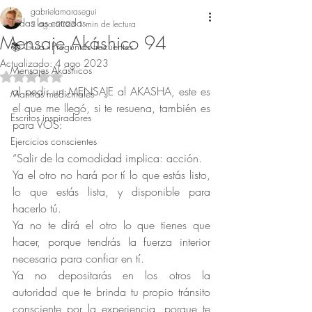
gabrielamarasegui
Todas las entradas
3 ago 2023
1 min de lectura
Mensaje Akáshico 94
📚 Guía - Preguntas frecuentes
Actualizado:
4 ago 2023
Mensajes Akáshicos
Obtuvo NaN de 5 estrellas.
al pedir un MENSAJE al AKASHA, este es 
Mantras medicinales
el que me llegó, si te resuena, también es 
Escritos inspiradores
para VOS:
Ejercicios conscientes
“Salir de la comodidad implica: acción.
Ya el otro no hará por tí lo que estás listo, 
lo que estás lista, y disponible para 
hacerlo tú.
Ya no te dirá el otro lo que tienes que 
hacer, porque tendrás la fuerza interior 
necesaria para confiar en tí.
Ya no depositarás en los otros la 
autoridad que te brinda tu propio tránsito 
consciente por la experiencia, porque te 