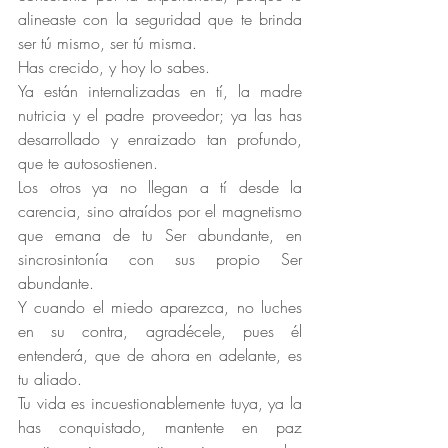
alineaste con la seguridad que te brinda 
ser tú mismo, ser tú misma.
Has crecido, y hoy lo sabes. 
Ya están internalizadas en tí, la madre 
nutricia y el padre proveedor; ya las has 
desarrollado y enraizado tan profundo, 
que te autosostienen.
Los otros ya no llegan a tí desde la 
carencia, sino atraídos por el magnetismo 
que emana de tu Ser abundante, en 
sincrosintonía con sus propio Ser 
abundante.
Y cuando el miedo aparezca, no luches 
en su contra, agradécele, pues él 
entenderá, que de ahora en adelante, es 
tu aliado.
Tu vida es incuestionablemente tuya, ya la 
has conquistado, mantente en paz 