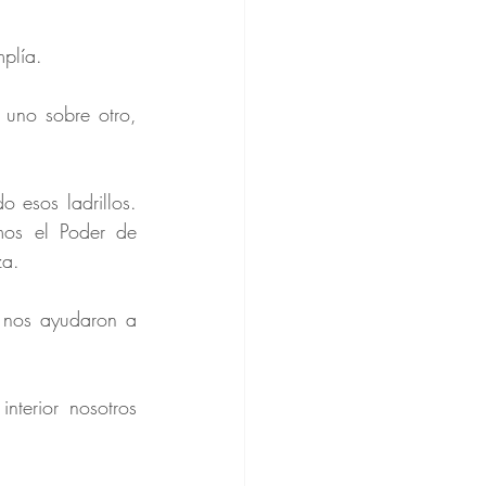
plía. 
no sobre otro, 
esos ladrillos. 
mos el Poder de 
za.
 nos ayudaron a 
terior nosotros 