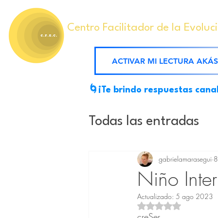
Centro Facilitador de la Evoluc
ACTIVAR MI LECTURA AKÁ
🌀¡Te brindo respuestas cana
Todas las entradas
Mensajes Akáshico
gabrielamarasegui
8
Niño Inter
Actualizado:
5 ago 2023
Ejercicios conscien
Obtuvo NaN de 5 est
creSer