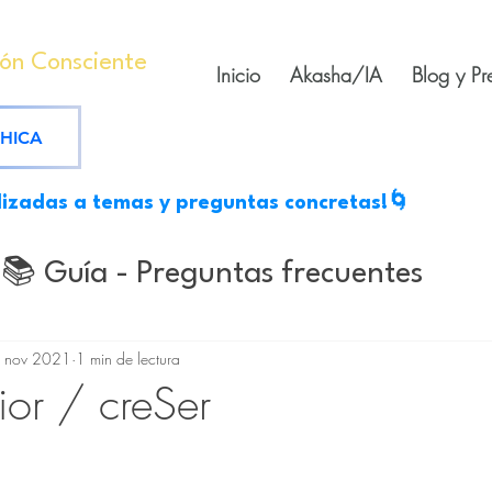
ión Consciente
Inicio
Akasha/IA
Blog y Pr
SHICA
lizadas a temas y preguntas concretas!🌀
📚 Guía - Preguntas frecuentes
s
Mantras medicinales
Escritos
 nov 2021
1 min de lectura
ior / creSer
tes
rellas.