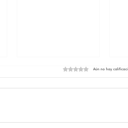
Obtuvo 0 de 5 estrellas.
Aún no hay calificac
El n
Ave Fénix / Resurgir
Consciente