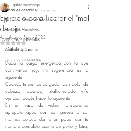
gabrielamarasegui
Todas las entradas
8 nov 2021
1 min de lectura
Ejercicio para liberar el "mal
📚 Guía - Preguntas frecuentes
de ojo"
Mensajes Akáshicos
Actualizado:
5 ago 2023
Mantras medicinales
Obtuvo NaN de 5 estrellas.
Mal de ojo
Escritos inspiradores
Ejercicios conscientes
Dada la carga energética con la que 
convivimos hoy, mi sugerencia es la 
siguiente
Cuando te sientas cargado, con dolor de 
cabeza, abatido, malhumorado y/u 
ojeroso, podés hacer lo siguiente:
En un vaso de vidrio transparente, 
agregale agua con sal gruesa o sal 
marina, colocá dentro un papel con tu 
nombre completo escrito de puño y letra, 