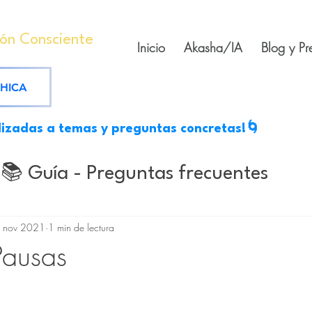
ión Consciente
Inicio
Akasha/IA
Blog y Pr
SHICA
lizadas a temas y preguntas concretas!🌀
📚 Guía - Preguntas frecuentes
s
Mantras medicinales
Escritos
 nov 2021
1 min de lectura
Pausas
tes
rellas.