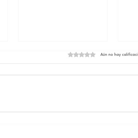
Obtuvo 0 de 5 estrellas.
Aún no hay calificac
El n
Ave Fénix / Resurgir
Consciente