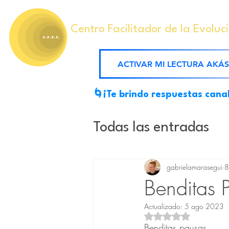
Centro Facilitador de la Evoluc
ACTIVAR MI LECTURA AKÁ
🌀¡Te brindo respuestas cana
Todas las entradas
Mensajes Akáshico
gabrielamarasegui
8
Benditas 
Actualizado:
5 ago 2023
Ejercicios conscien
Obtuvo NaN de 5 est
Benditas pausas