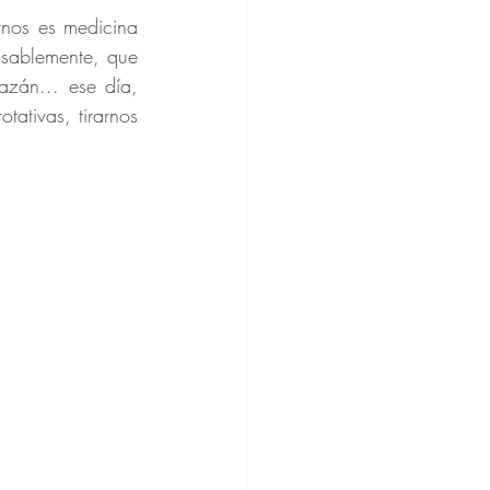
nos es medicina 
nsablemente, que 
azán... ese día, 
ativas, tirarnos 